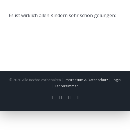
Es ist wirklich allen Kindern sehr schön gelungen:
© 2020 Alle Rechte vorbehalten |
Impressum & Datenschutz
|
Login
|
Lehrerzimmer
facebook
twitter
instagram
pinterest