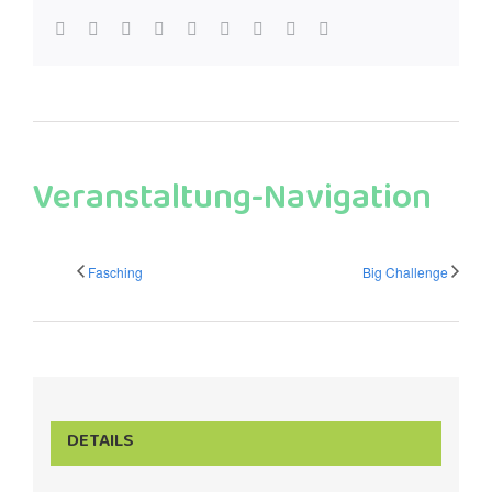
facebook
twitter
linkedin
reddit
whatsapp
tumblr
pinterest
vk
E-
Mail
Veranstaltung-Navigation
Fasching
Big Challenge
DETAILS