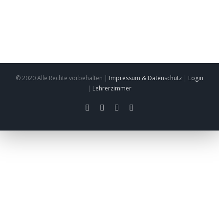
© 2020 Alle Rechte vorbehalten |
Impressum & Datenschutz
|
Login
|
Lehrerzimmer
facebook
twitter
instagram
pinterest