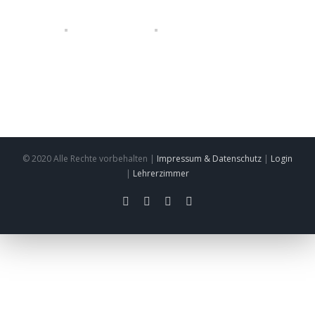
© 2020 Alle Rechte vorbehalten |
Impressum & Datenschutz
|
Login
|
Lehrerzimmer
facebook
twitter
instagram
pinterest