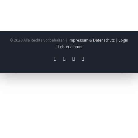
© 2020 Alle Rechte vorbehalten |
Impressum & Datenschutz
|
Login
|
Lehrerzimmer
facebook
twitter
instagram
pinterest