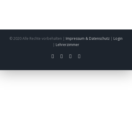
© 2020 Alle Rechte vorbehalten |
Impressum & Datenschutz
|
Login
|
Lehrerzimmer
facebook
twitter
instagram
pinterest