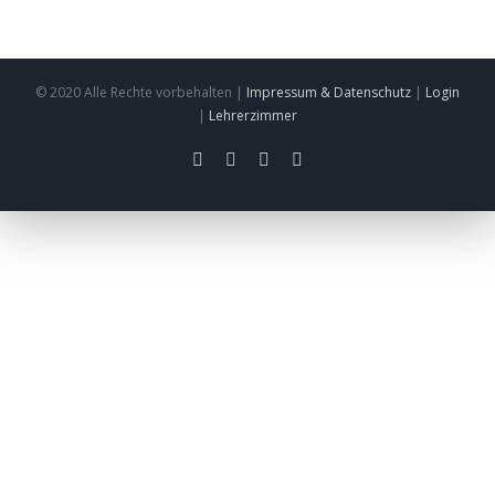
© 2020 Alle Rechte vorbehalten |
Impressum & Datenschutz
|
Login
|
Lehrerzimmer
facebook
twitter
instagram
pinterest