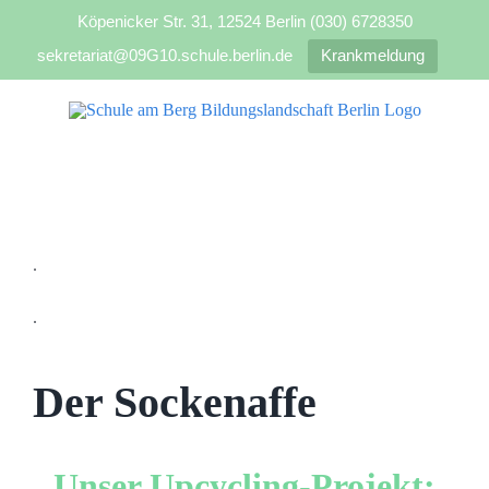
Köpenicker Str. 31, 12524 Berlin (030) 6728350
sekretariat@09G10.schule.berlin.de
Krankmeldung
Zum
Inhalt
springen
.
.
Der Sockenaffe
Unser Upcycling-Projekt: