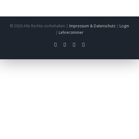
© 2020 Alle Rechte vorbehalten |
Impressum & Datenschutz
|
Login
|
Lehrerzimmer
facebook
twitter
instagram
pinterest