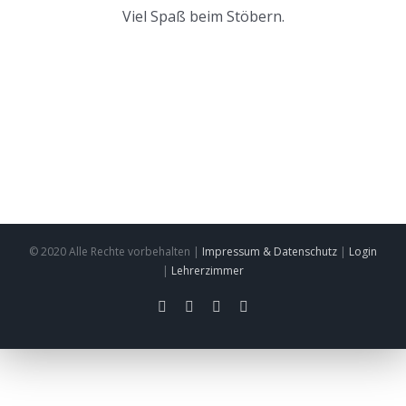
Viel Spaß beim Stöbern.
© 2020 Alle Rechte vorbehalten |
Impressum & Datenschutz
|
Login
|
Lehrerzimmer
facebook
twitter
instagram
pinterest